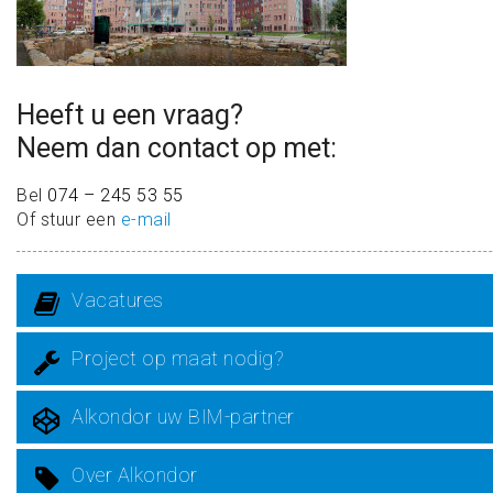
Heeft u een vraag?
Neem dan contact op met:
Bel
074 – 245 53 55
Of stuur een
e-mail
Vacatures
Project op maat nodig?
Alkondor uw BIM-partner
Over Alkondor