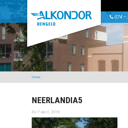
074 – 
Home
NEERLANDIA5
Do 7 april, 2016