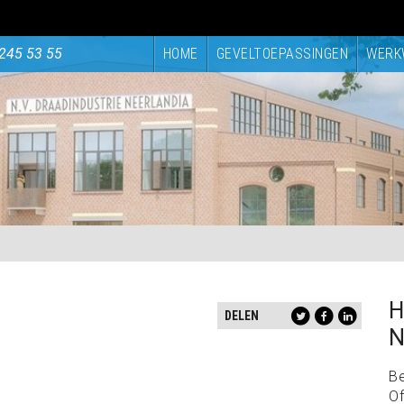
245 53 55
HOME
GEVELTOEPASSINGEN
WERK
H
DELEN
N
B
Of