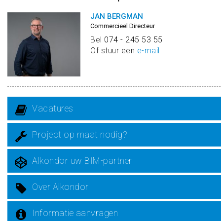
JAN BERGMAN
Commercieel Directeur
Bel
074 - 245 53 55
Of stuur een
e-mail
Vacatures
Project op maat nodig?
Alkondor uw BIM-partner
Over Alkondor
Informatie aanvragen