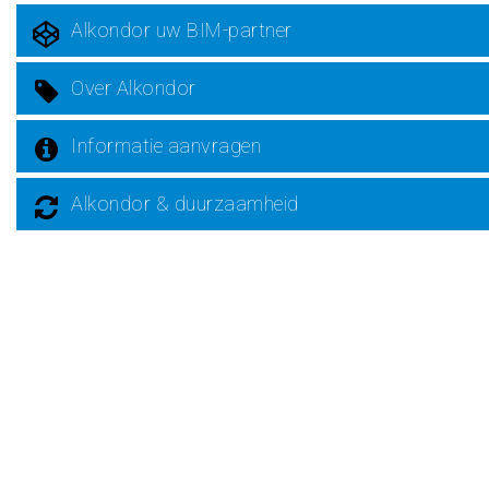
Alkondor uw BIM-partner
Over Alkondor
Informatie aanvragen
Alkondor & duurzaamheid