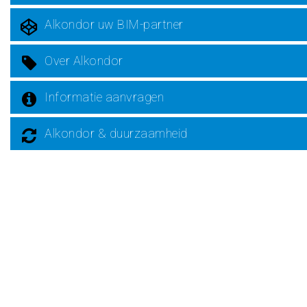
Alkondor uw BIM-partner
Over Alkondor
Informatie aanvragen
Alkondor & duurzaamheid