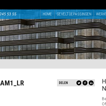
245 53 55
HOME
GEVELTOEPASSINGEN
WERK
H
CAM1_LR
DELEN
N
B
Of