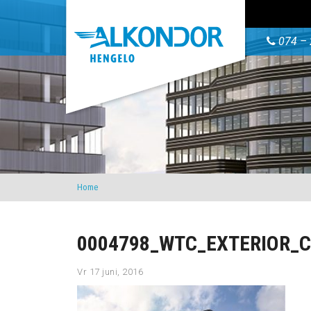
074 – 
Home
0004798_WTC_EXTERIOR_
Vr 17 juni, 2016