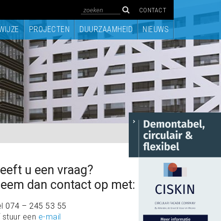
CONTACT
WIJZE
PROJECTEN
DUURZAAMHEID
NIEUWS
eeft u een vraag?
eem dan contact op met:
el
074 – 245 53 55
 stuur een
e-mail