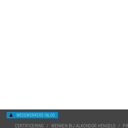
MEDEWERKERS INLOG
CERTIFICERING
/
WERKEN BIJ ALKONDOR HENGELO
/
PR