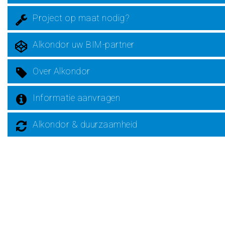
Project op maat nodig?
Alkondor uw BIM-partner
Over Alkondor
Informatie aanvragen
Alkondor & duurzaamheid