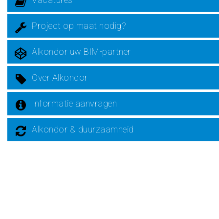
Project op maat nodig?
Alkondor uw BIM-partner
Over Alkondor
Informatie aanvragen
Alkondor & duurzaamheid