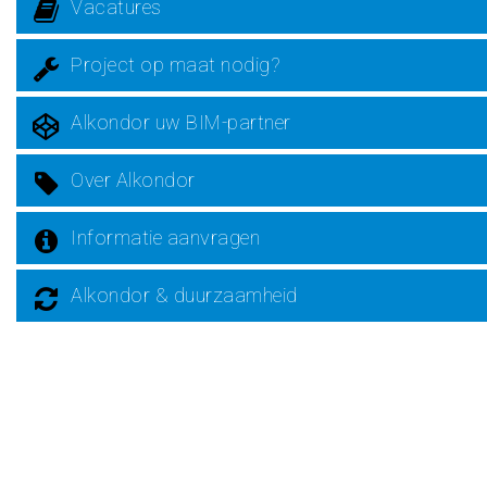
Vacatures
Project op maat nodig?
Alkondor uw BIM-partner
Over Alkondor
Informatie aanvragen
Alkondor & duurzaamheid