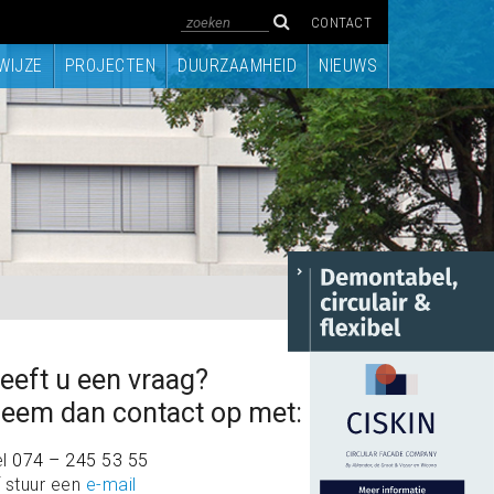
CONTACT
WIJZE
PROJECTEN
DUURZAAMHEID
NIEUWS
eeft u een vraag?
eem dan contact op met:
el
074 – 245 53 55
 stuur een
e-mail