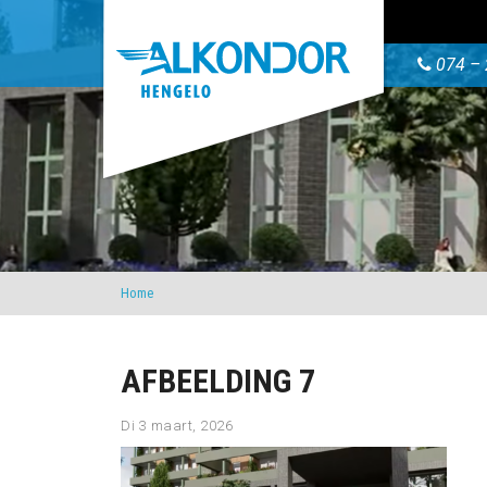
074 – 
Home
AFBEELDING 7
Di 3 maart, 2026