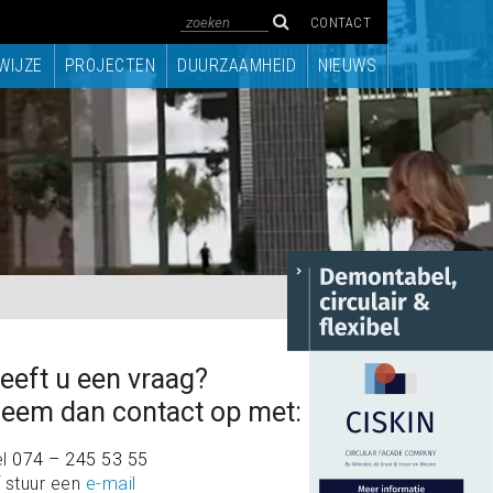
CONTACT
WIJZE
PROJECTEN
DUURZAAMHEID
NIEUWS
eeft u een vraag?
eem dan contact op met:
el
074 – 245 53 55
 stuur een
e-mail