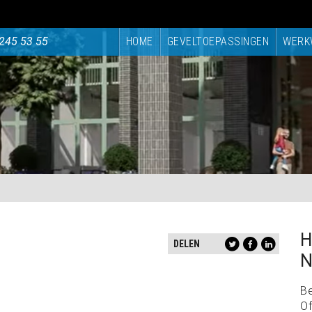
245 53 55
HOME
GEVELTOEPASSINGEN
WERK
H
DELEN
N
B
Of