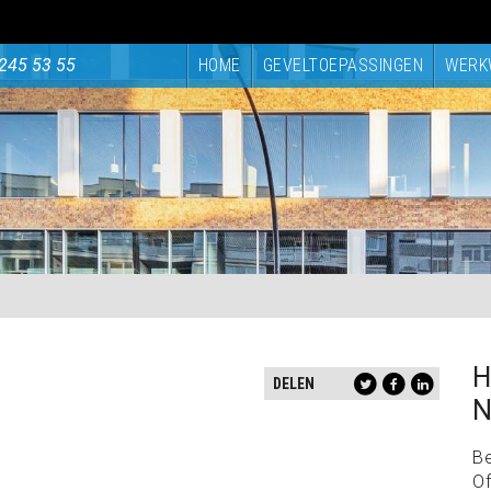
245 53 55
HOME
GEVELTOEPASSINGEN
WERK
H
DELEN
N
B
Of