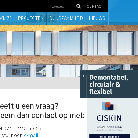
CONTACT
WIJZE
PROJECTEN
DUURZAAMHEID
NIEUWS
eeft u een vraag?
eem dan contact op met:
el
074 – 245 53 55
 stuur een
e-mail