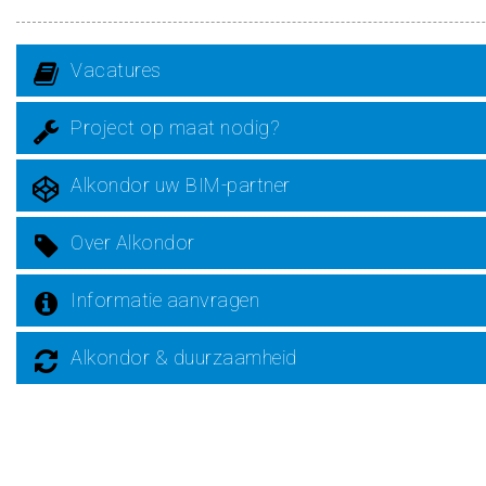
Vacatures
Project op maat nodig?
Alkondor uw BIM-partner
Over Alkondor
Informatie aanvragen
Alkondor & duurzaamheid