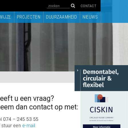
CONTACT
WIJZE
PROJECTEN
DUURZAAMHEID
NIEUWS
eeft u een vraag?
eem dan contact op met:
el
074 – 245 53 55
 stuur een
e-mail