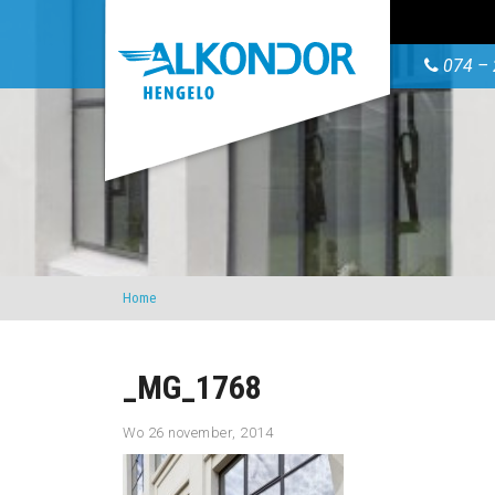
074 – 
Home
_MG_1768
Wo 26 november, 2014