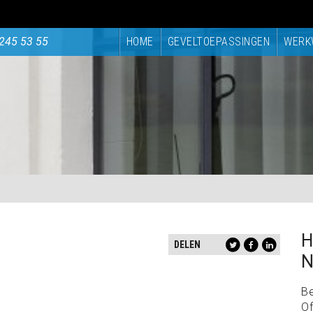
245 53 55
HOME
GEVELTOEPASSINGEN
WERK
H
DELEN
N
B
Of