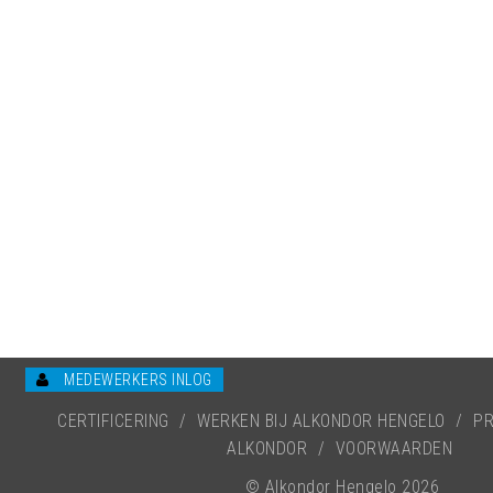
MEDEWERKERS INLOG
CERTIFICERING
/
WERKEN BIJ ALKONDOR HENGELO
/
PR
ALKONDOR
/
VOORWAARDEN
© Alkondor Hengelo 2026