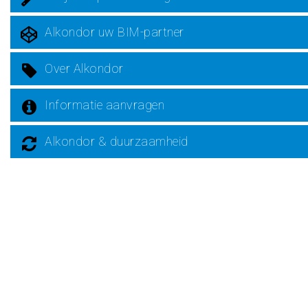
Alkondor uw BIM-partner
Over Alkondor
Informatie aanvragen
Alkondor & duurzaamheid