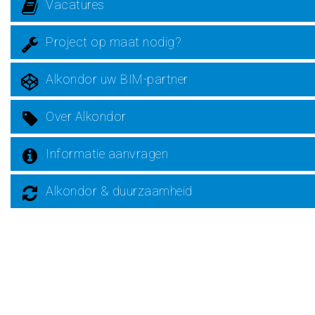
Vacatures
Project op maat nodig?
Alkondor uw BIM-partner
Over Alkondor
Informatie aanvragen
Alkondor & duurzaamheid