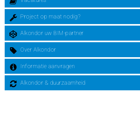
Project op maat nodig?
Alkondor uw BIM-partner
Over Alkondor
Informatie aanvragen
Alkondor & duurzaamheid