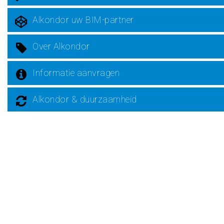
Alkondor uw BIM-partner
Over Alkondor
Informatie aanvragen
Alkondor & duurzaamheid