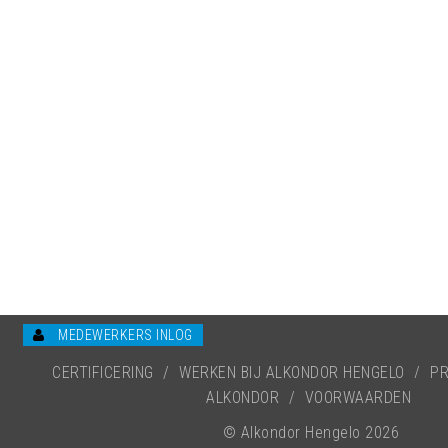
MEDEWERKERS INLOG
CERTIFICERING
/
WERKEN BIJ ALKONDOR HENGELO
/
PR
ALKONDOR
/
VOORWAARDEN
© Alkondor Hengelo 2026