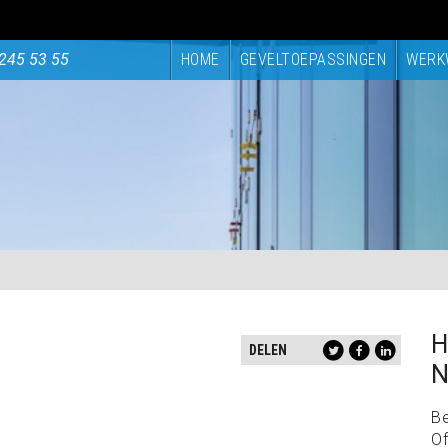
245 53 55
HOME
GEVELTOEPASSINGEN
WERK
H
DELEN
N
B
Of