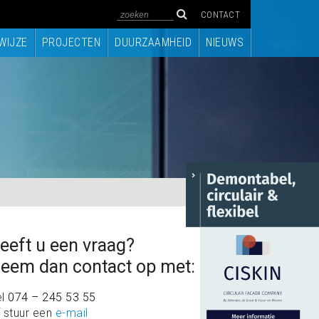
CONTACT
WIJZE
PROJECTEN
DUURZAAMHEID
NIEUWS
eeft u een vraag?
eem dan contact op met:
el
074 – 245 53 55
 stuur een
e-mail