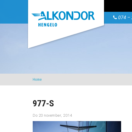
074 – 
Home
977-S
Do 20 november, 2014