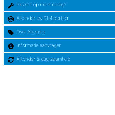
Project op maat nodig?
Alkondor uw BIM-partner
Over Alkondor
Informatie aanvragen
Alkondor & duurzaamheid