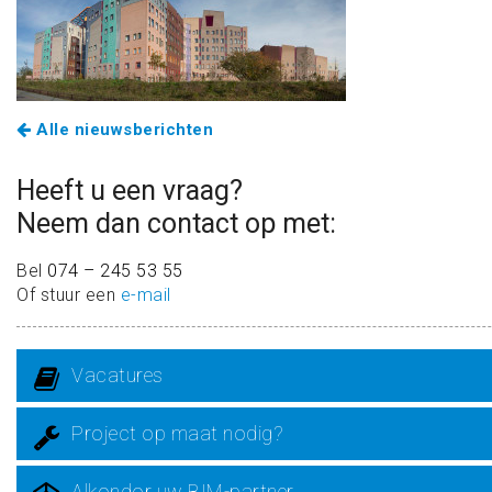
Alle nieuwsberichten
Heeft u een vraag?
Neem dan contact op met:
Bel
074 – 245 53 55
Of stuur een
e-mail
Vacatures
Project op maat nodig?
Alkondor uw BIM-partner