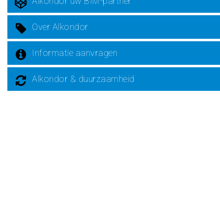
Alkondor uw BIM-partner
Over Alkondor
Informatie aanvragen
Alkondor & duurzaamheid