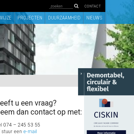
CONTACT
WIJZE
PROJECTEN
DUURZAAMHEID
NIEUWS
eeft u een vraag?
eem dan contact op met:
el
074 – 245 53 55
 stuur een
e-mail