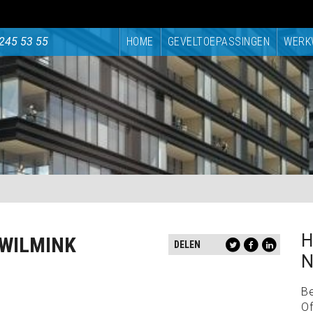
245 53 55
HOME
GEVELTOEPASSINGEN
WERK
H
WILMINK
DELEN
N
B
Of