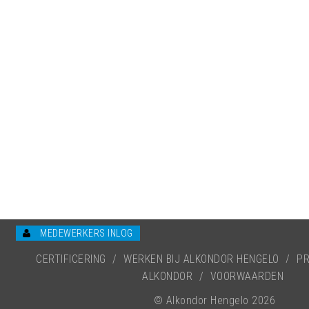
MEDEWERKERS INLOG
CERTIFICERING
/
WERKEN BIJ ALKONDOR HENGELO
/
PR
ALKONDOR
/
VOORWAARDEN
© Alkondor Hengelo 2026