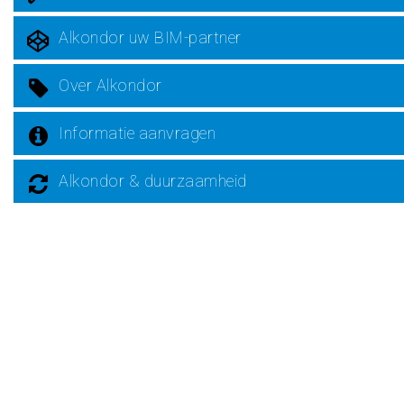
Alkondor uw BIM-partner
Over Alkondor
Informatie aanvragen
Alkondor & duurzaamheid