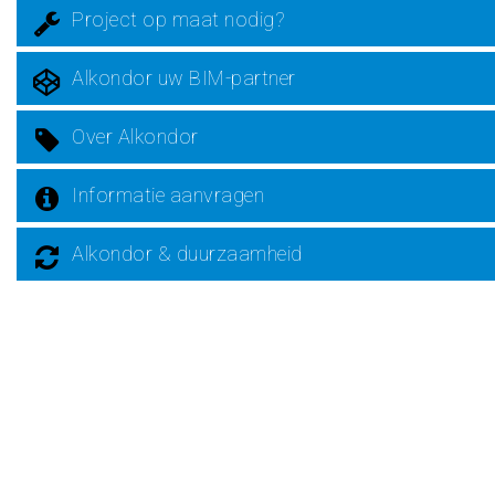
Project op maat nodig?
Alkondor uw BIM-partner
Over Alkondor
Informatie aanvragen
Alkondor & duurzaamheid