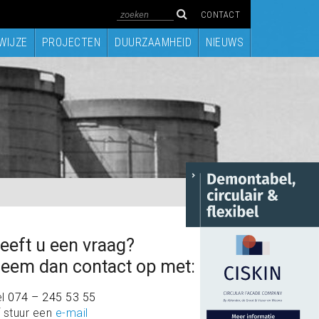
CONTACT
WIJZE
PROJECTEN
DUURZAAMHEID
NIEUWS
eeft u een vraag?
eem dan contact op met:
el
074 – 245 53 55
 stuur een
e-mail