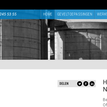
245 53 55
HOME
GEVELTOEPASSINGEN
WERK
H
DELEN
N
B
Of