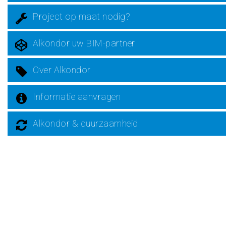
Project op maat nodig?
Alkondor uw BIM-partner
Over Alkondor
Informatie aanvragen
Alkondor & duurzaamheid