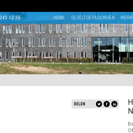
245 53 55
HOME
GEVELTOEPASSINGEN
WERK
H
DELEN
N
B
Of