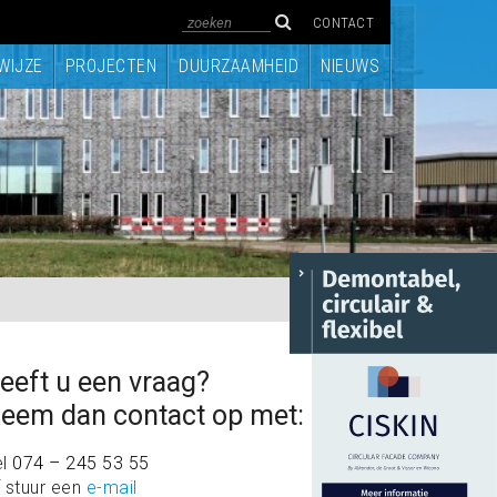
CONTACT
WIJZE
PROJECTEN
DUURZAAMHEID
NIEUWS
eeft u een vraag?
eem dan contact op met:
el
074 – 245 53 55
 stuur een
e-mail