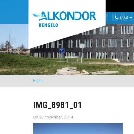
074 – 
Home
IMG_8981_01
Do 20 november, 2014