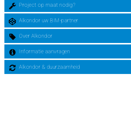
Project op maat nodig?
Alkondor uw BIM-partner
Over Alkondor
Informatie aanvragen
Alkondor & duurzaamheid