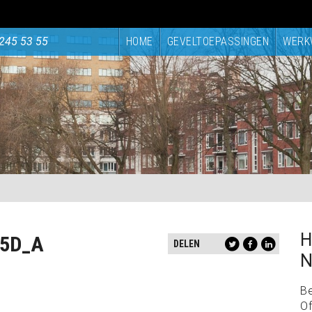
245 53 55
HOME
GEVELTOEPASSINGEN
WERK
H
_5D_A
DELEN
N
B
Of