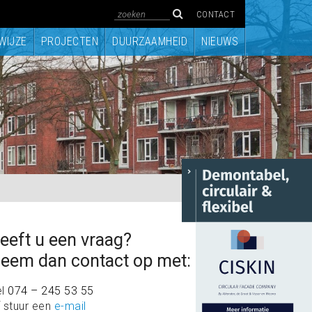
CONTACT
WIJZE
PROJECTEN
DUURZAAMHEID
NIEUWS
eeft u een vraag?
eem dan contact op met:
el
074 – 245 53 55
 stuur een
e-mail