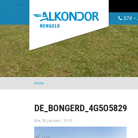
074 – 
Home
DE_BONGERD_4G5O5829
Ma 26 januari, 2015