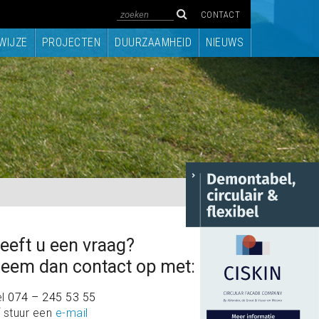
CONTACT
WIJZE
PROJECTEN
DUURZAAMHEID
NIEUWS
eeft u een vraag?
eem dan contact op met:
el
074 – 245 53 55
 stuur een
e-mail