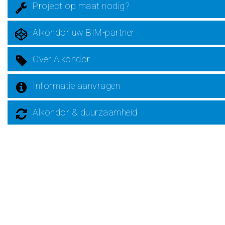
Project op maat nodig?
Alkondor uw BIM-partner
Over Alkondor
Informatie aanvragen
Alkondor & duurzaamheid