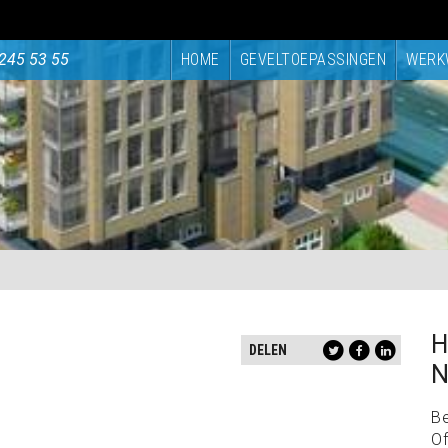
245 53 55
HOME
GEVELTOEPASSINGEN
WERK
H
DELEN
N
B
Of