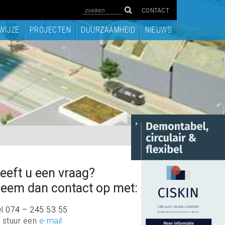
CONTACT
WIJZE
PROJECTEN
DUURZAAMHEID
NIEUWS
eeft u een vraag?
eem dan contact op met:
el
074 – 245 53 55
 stuur een
e-mail