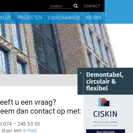
CONTACT
WIJZE
PROJECTEN
DUURZAAMHEID
NIEUWS
eeft u een vraag?
eem dan contact op met:
el
074 – 245 53 55
 stuur een
e-mail