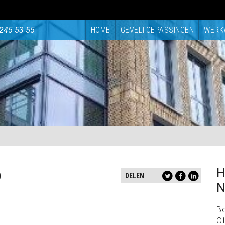
245 53 55
HOME
GEVELTOEPASSINGEN
WERK
H
D
DELEN
N
B
Of