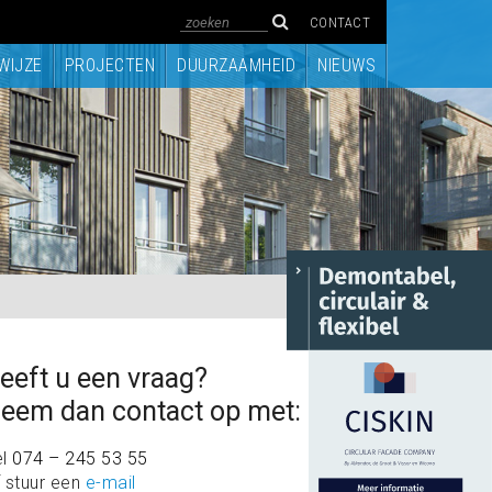
CONTACT
WIJZE
PROJECTEN
DUURZAAMHEID
NIEUWS
eeft u een vraag?
eem dan contact op met:
el
074 – 245 53 55
 stuur een
e-mail