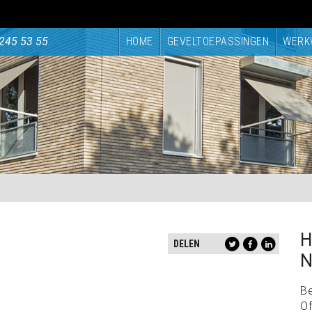
245 53 55
HOME
GEVELTOEPASSINGEN
WERK
H
DELEN
N
B
Of