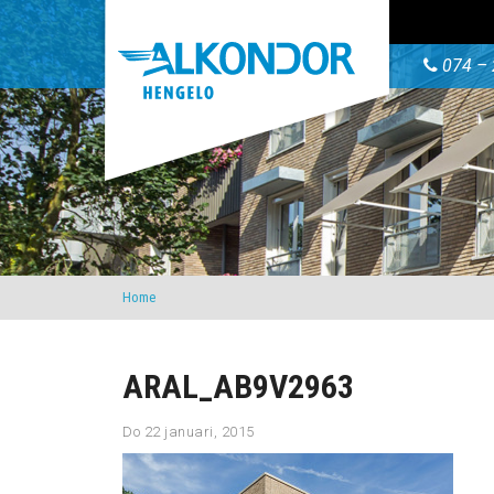
074 – 
Home
ARAL_AB9V2963
Do 22 januari, 2015