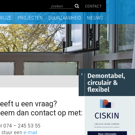
CONTACT
WIJZE
PROJECTEN
DUURZAAMHEID
NIEUWS
eeft u een vraag?
eem dan contact op met:
el
074 – 245 53 55
 stuur een
e-mail