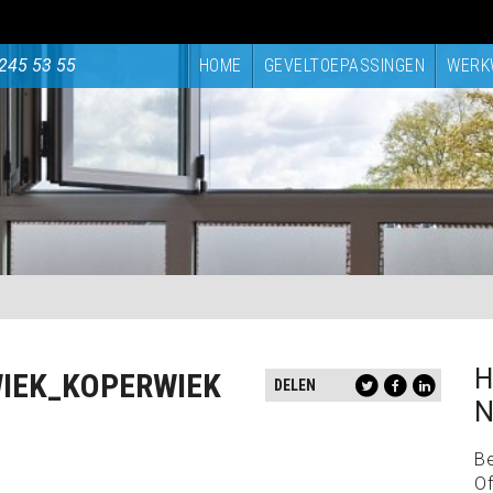
245 53 55
HOME
GEVELTOEPASSINGEN
WERK
H
IEK_KOPERWIEK
DELEN
N
B
Of