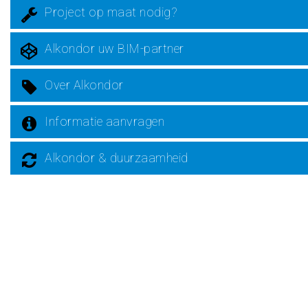
Project op maat nodig?
Alkondor uw BIM-partner
Over Alkondor
Informatie aanvragen
Alkondor & duurzaamheid