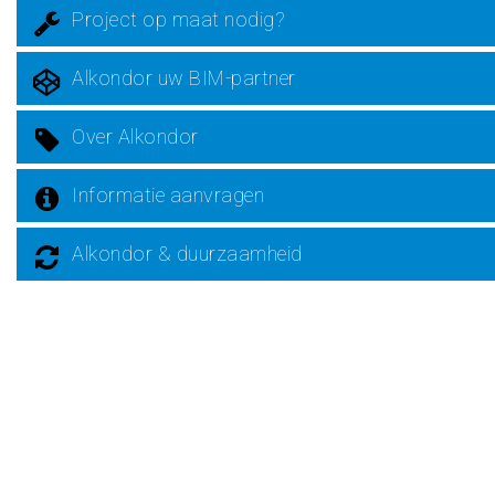
Project op maat nodig?
Alkondor uw BIM-partner
Over Alkondor
Informatie aanvragen
Alkondor & duurzaamheid