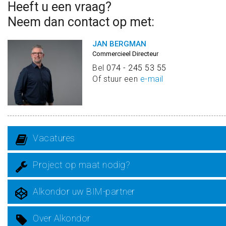
Heeft u een vraag?
Neem dan contact op met:
JAN BERGMAN
Commercieel Directeur
Bel
074 - 245 53 55
Of stuur een
e-mail
Vacatures
Project op maat nodig?
Alkondor uw BIM-partner
Over Alkondor