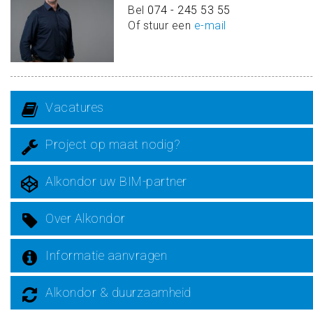
Bel
074 - 245 53 55
Of stuur een
e-mail
Vacatures
Project op maat nodig?
Alkondor uw BIM-partner
Over Alkondor
Informatie aanvragen
Alkondor & duurzaamheid