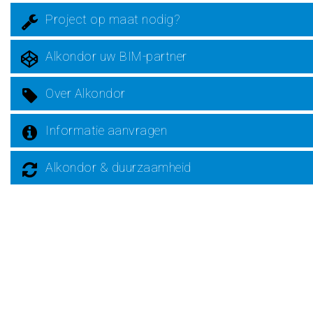
Project op maat nodig?
Alkondor uw BIM-partner
Over Alkondor
Informatie aanvragen
Alkondor & duurzaamheid