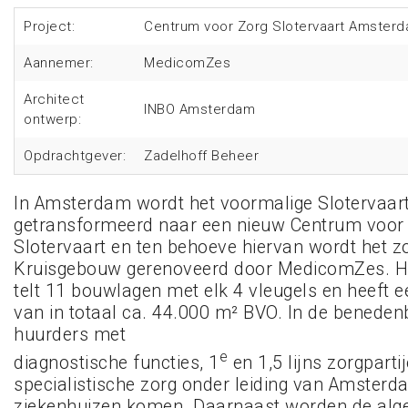
Project:
Centrum voor Zorg Slotervaart Amster
Aannemer:
MedicomZes
Architect
INBO Amsterdam
ontwerp:
Opdrachtgever:
Zadelhoff Beheer
In Amsterdam wordt het voormalige Slotervaar
getransformeerd naar een nieuw Centrum voor
Slotervaart en ten behoeve hiervan wordt het
Kruisgebouw gerenoveerd door MedicomZes. H
telt 11 bouwlagen met elk 4 vleugels en heeft 
van in totaal ca. 44.000 m² BVO. In de benede
huurders met
e
diagnostische functies, 1
en 1,5 lijns zorgpart
specialistische zorg onder leiding van Amster
ziekenhuizen komen. Daarnaast worden de alg