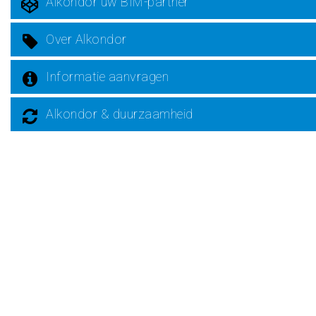
Alkondor uw BIM-partner
Over Alkondor
Informatie aanvragen
Alkondor & duurzaamheid