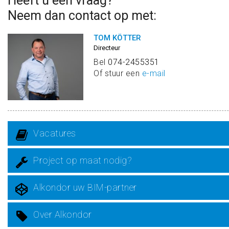
Heeft u een vraag?
Neem dan contact op met:
TOM KÖTTER
Directeur
Bel
074-2455351
Of stuur een
e-mail
Vacatures
Project op maat nodig?
Alkondor uw BIM-partner
Over Alkondor