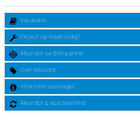
Vacatures
Project op maat nodig?
Alkondor uw BIM-partner
Over Alkondor
Informatie aanvragen
Alkondor & duurzaamheid