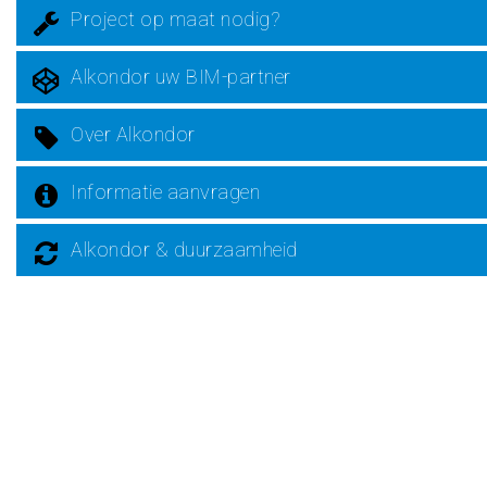
Project op maat nodig?
Alkondor uw BIM-partner
Over Alkondor
Informatie aanvragen
Alkondor & duurzaamheid