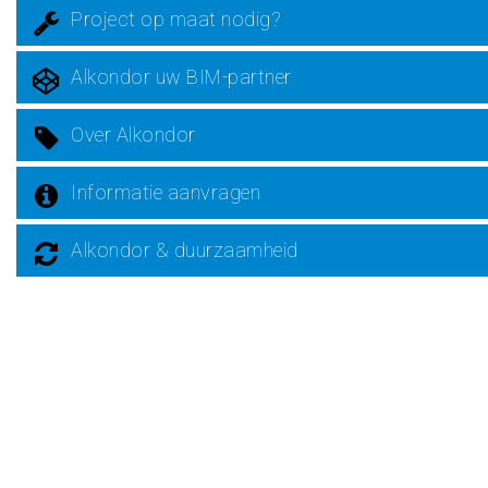
Project op maat nodig?
Alkondor uw BIM-partner
Over Alkondor
Informatie aanvragen
Alkondor & duurzaamheid