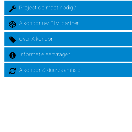
Project op maat nodig?
Alkondor uw BIM-partner
Over Alkondor
Informatie aanvragen
Alkondor & duurzaamheid