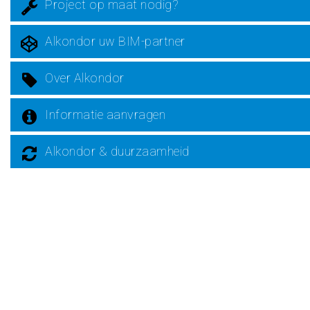
Project op maat nodig?
Alkondor uw BIM-partner
Over Alkondor
Informatie aanvragen
Alkondor & duurzaamheid