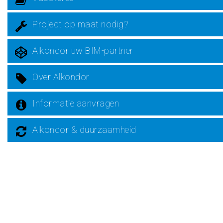
Project op maat nodig?
Alkondor uw BIM-partner
Over Alkondor
Informatie aanvragen
Alkondor & duurzaamheid